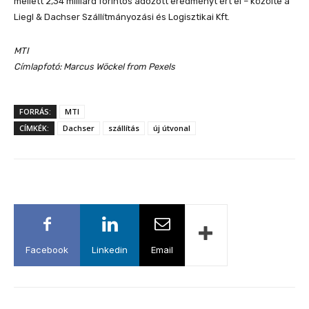
mellett 2,34 milliárd forintos adózott eredményt ért el – közölte a
Liegl & Dachser Szállítmányozási és Logisztikai Kft.
MTI
Címlapfotó:
Marcus Wöckel
from Pexels
FORRÁS:
MTI
CÍMKÉK:
Dachser
szállítás
új útvonal
Facebook
Linkedin
Email