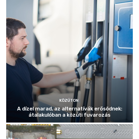
KÖZÚTON
A dízel marad, az alternatívák erősödnek:
átalakulóban a közúti fuvarozás