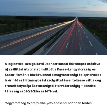
A logisztikai szolgáltató Dachser kassai fióktelepét erősítve
új szállítási útvonalat indított a Kassa-Lengyelország és
Kassa-Románia között, ezzel a magyarországi telephelyeket
is érintő szállítmányozási szolgáltatással teljessé vált a cég
tranzitfolyosója Észtországtól Horvátországig – közölte
társaság csütörtökön az MTI-vel.
Magyarország földrajzi elhelyezkedéséből adódóan fontos