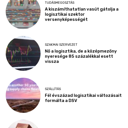
TUDÁSMEGOSZTÁS
A kiszámíthatatlan vasút gátolja a
logisztikai szektor
versenyképességét
SZAKMAI SZERVEZET
Nő a logisztika, de a középmezőny
nyeresége 85 százalékkal esett
vissza
SZÁLLÍTÁS
Fél évszázad logisztikai változásait
formálta a DSV