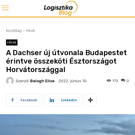
Kezdőlap
Hírek
Hírek
A Dachser új útvonala Budapestet
érintve összeköti Észtországot
Horvátországgal
2022. június 10.
Szerző:
Balogh Elise
173
0
Facebook
Linkedin