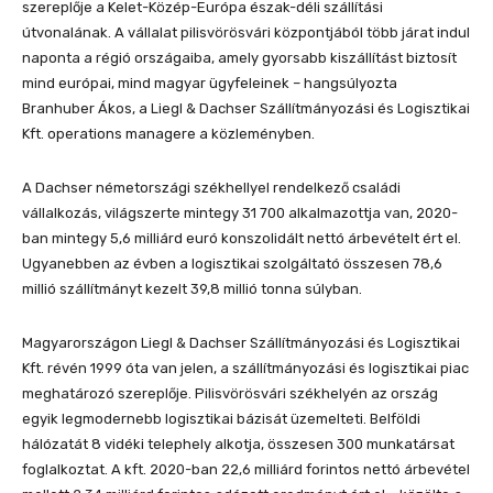
szereplője a Kelet-Közép-Európa észak-déli szállítási
útvonalának. A vállalat pilisvörösvári központjából több járat indul
naponta a régió országaiba, amely gyorsabb kiszállítást biztosít
mind európai, mind magyar ügyfeleinek – hangsúlyozta
Branhuber Ákos, a Liegl & Dachser Szállítmányozási és Logisztikai
Kft. operations managere a közleményben.
A Dachser németországi székhellyel rendelkező családi
vállalkozás, világszerte mintegy 31 700 alkalmazottja van, 2020-
ban mintegy 5,6 milliárd euró konszolidált nettó árbevételt ért el.
Ugyanebben az évben a logisztikai szolgáltató összesen 78,6
millió szállítmányt kezelt 39,8 millió tonna súlyban.
Magyarországon Liegl & Dachser Szállítmányozási és Logisztikai
Kft. révén 1999 óta van jelen, a szállítmányozási és logisztikai piac
meghatározó szereplője. Pilisvörösvári székhelyén az ország
egyik legmodernebb logisztikai bázisát üzemelteti. Belföldi
hálózatát 8 vidéki telephely alkotja, összesen 300 munkatársat
foglalkoztat. A kft. 2020-ban 22,6 milliárd forintos nettó árbevétel