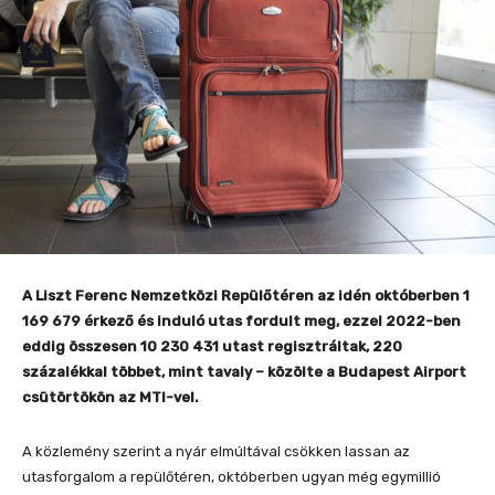
A Liszt Ferenc Nemzetközi Repülőtéren az idén októberben 1
169 679 érkező és induló utas fordult meg, ezzel 2022-ben
eddig összesen 10 230 431 utast regisztráltak, 220
százalékkal többet, mint tavaly – közölte a Budapest Airport
csütörtökön az MTI-vel.
A közlemény szerint a nyár elmúltával csökken lassan az
utasforgalom a repülőtéren, októberben ugyan még egymillió