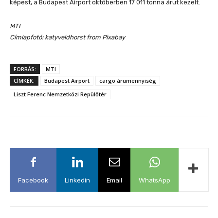
képest, a Budapest Airport októberben 17 011 tonna árut kezelt.
MTI
Címlapfotó: katyveldhorst from Pixabay
FORRÁS:
MTI
CÍMKÉK:
Budapest Airport
cargo árumennyiség
Liszt Ferenc Nemzetközi Repülőtér
Facebook
Linkedin
Email
WhatsApp