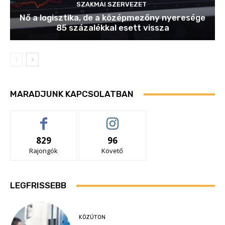
SZAKMAI SZERVEZET
Nő a logisztika, de a középmezőny nyeresége
85 százalékkal esett vissza
MARADJUNK KAPCSOLATBAN
829
96
Rajongók
Követő
LEGFRISSEBB
KÖZÚTON