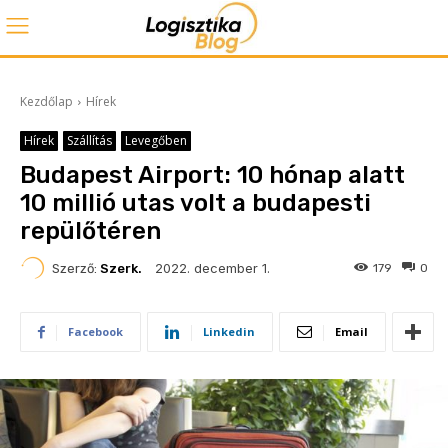
Kezdőlap
Hírek
Hírek
Szállítás
Levegőben
Budapest Airport: 10 hónap alatt
10 millió utas volt a budapesti
repülőtéren
2022. december 1.
Szerző:
Szerk.
179
0
Facebook
Linkedin
Email