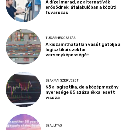
A dízel marad, az alternatívák
erősödnek: átalakulóban a közúti
fuvarozás
TUDÁSMEGOSZTÁS
A kiszámíthatatlan vasút gátolja a
logisztikai szektor
versenyképességét
SZAKMAI SZERVEZET
Nő a logisztika, de a középmezőny
nyeresége 85 százalékkal esett
vissza
SZÁLLÍTÁS