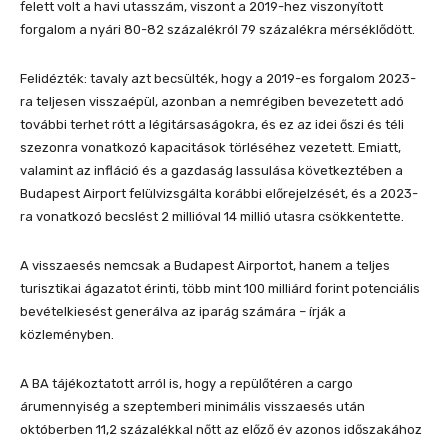
felett volt a havi utasszám, viszont a 2019-hez viszonyított
forgalom a nyári 80-82 százalékról 79 százalékra mérséklődött.
Felidézték: tavaly azt becsülték, hogy a 2019-es forgalom 2023-
ra teljesen visszaépül, azonban a nemrégiben bevezetett adó
további terhet rótt a légitársaságokra, és ez az idei őszi és téli
szezonra vonatkozó kapacitások törléséhez vezetett. Emiatt,
valamint az infláció és a gazdaság lassulása következtében a
Budapest Airport felülvizsgálta korábbi előrejelzését, és a 2023-
ra vonatkozó becslést 2 millióval 14 millió utasra csökkentette.
A visszaesés nemcsak a Budapest Airportot, hanem a teljes
turisztikai ágazatot érinti, több mint 100 milliárd forint potenciális
bevételkiesést generálva az iparág számára – írják a
közleményben.
A BA tájékoztatott arról is, hogy a repülőtéren a cargo
árumennyiség a szeptemberi minimális visszaesés után
októberben 11,2 százalékkal nőtt az előző év azonos időszakához