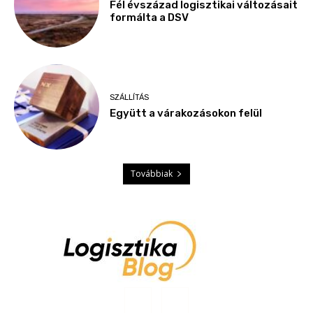
Fél évszázad logisztikai változásait
formálta a DSV
SZÁLLÍTÁS
Együtt a várakozásokon felül
Továbbiak