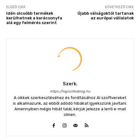
ELŐZŐ CIKK
KÖVETKEZŐ CIKK
Idén olcsóbb termékek
Újabb válságoktól tartanak
kerülhetnek a karácsonyfa
az európai vállalatok
alá egy felmérés szerint
Szerk.
https://logisztikablog.hu
A cikkek szerkesztéséhez és fordításához AI szoftvereket
is alkalmazunk, az ebből adódó hibákat igyekszünk javítani.
Amennyiben mégis hibát talál, kérjük jelezze a lenti e-mail
címen.