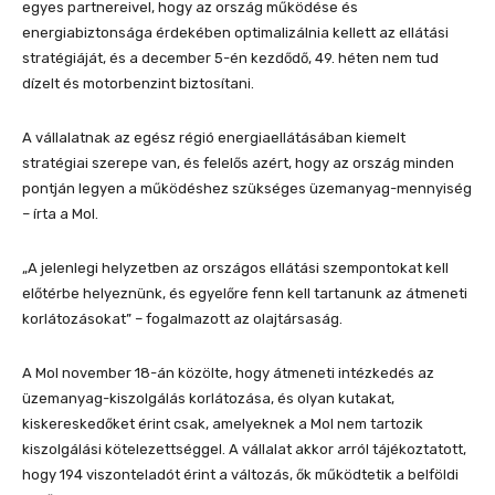
egyes partnereivel, hogy az ország működése és
energiabiztonsága érdekében optimalizálnia kellett az ellátási
stratégiáját, és a december 5-én kezdődő, 49. héten nem tud
dízelt és motorbenzint biztosítani.
A vállalatnak az egész régió energiaellátásában kiemelt
stratégiai szerepe van, és felelős azért, hogy az ország minden
pontján legyen a működéshez szükséges üzemanyag-mennyiség
– írta a Mol.
„A jelenlegi helyzetben az országos ellátási szempontokat kell
előtérbe helyeznünk, és egyelőre fenn kell tartanunk az átmeneti
korlátozásokat” – fogalmazott az olajtársaság.
A Mol november 18-án közölte, hogy átmeneti intézkedés az
üzemanyag-kiszolgálás korlátozása, és olyan kutakat,
kiskereskedőket érint csak, amelyeknek a Mol nem tartozik
kiszolgálási kötelezettséggel. A vállalat akkor arról tájékoztatott,
hogy 194 viszonteladót érint a változás, ők működtetik a belföldi