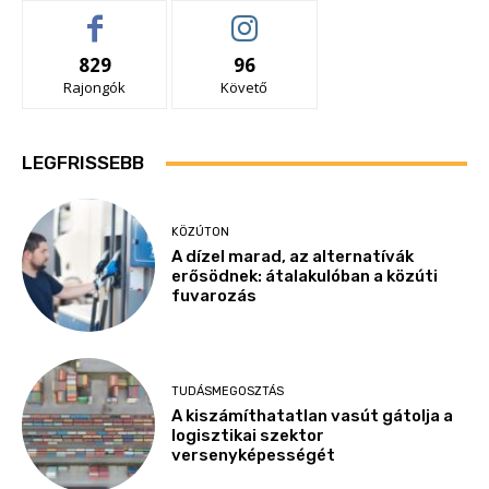
829
96
Rajongók
Követő
LEGFRISSEBB
KÖZÚTON
A dízel marad, az alternatívák
erősödnek: átalakulóban a közúti
fuvarozás
TUDÁSMEGOSZTÁS
A kiszámíthatatlan vasút gátolja a
logisztikai szektor
versenyképességét