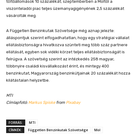
töltőállomások 10 százalékát; szeptemberben a Moltól a
viszonteladói piac teljes üzemanyagigényének 2,5 százalékát
vásárolták meg.
A Független Benzinkutak Szövetsége még aznap jelezte:
álláspontjuk szerint elfogadhatatlan, hogy egy stratégiai vállalat
ellátásbiztonságra hivatkozva szünteti meg több száz partnere
ellátását, egyben sok vidéki körzet teljes ellátásbiztonságát is
felrúgva. A szövetség szerint az intézkedés 258 magyar,
többnyire családi kisvállalkozást érint, és mintegy 400
benzinkutat, Magyarország benzinkútjainak 20 százalékát hozza
kilátástalan helyzetbe.
MTI
Címlapfotó:
Markus Spiske
from
Pixabay
FORRÁS:
MTI
CÍMKÉK:
Független Benzinkutak Szövetsége
Mol