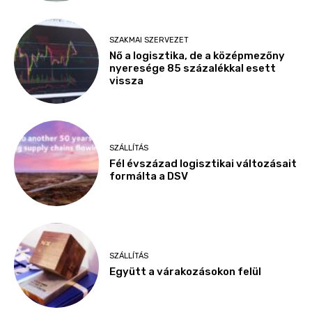
SZAKMAI SZERVEZET
Nő a logisztika, de a középmezőny
nyeresége 85 százalékkal esett
vissza
SZÁLLÍTÁS
Fél évszázad logisztikai változásait
formálta a DSV
SZÁLLÍTÁS
Együtt a várakozásokon felül