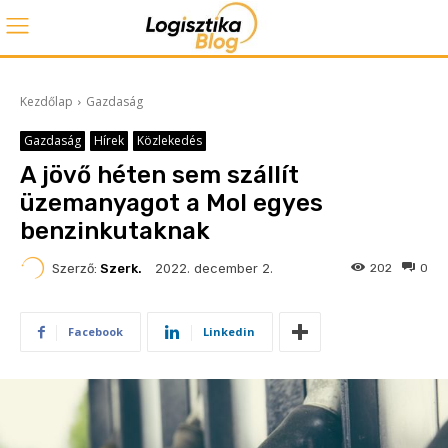
Kezdőlap
Gazdaság
Gazdaság
Hírek
Közlekedés
A jövő héten sem szállít
üzemanyagot a Mol egyes
benzinkutaknak
2022. december 2.
Szerző:
Szerk.
202
0
Facebook
Linkedin