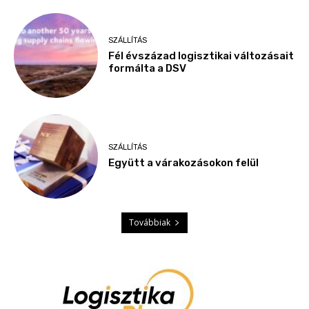
SZÁLLÍTÁS
Fél évszázad logisztikai változásait
formálta a DSV
SZÁLLÍTÁS
Együtt a várakozásokon felül
Továbbiak