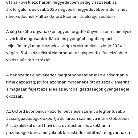
utána következő három negyedévben pedig visszaesik az
áruforgalom, és csak 2023 negyedik negyedévében indul ismét
növekedésnek – áll az Oxford Economics előrejelzésében.
A cég közölte ugyanakkor: egyes forgatókönyvei szerint, amelyek
a vártnál magasabb inflációt és gyengébb ingatlanpiaci
teljesítményt modelleznek, a világkereskedelem szintje 2024
végére 3-4 százalékkal elmaradhat az alapeseti előrejelzésben
valószínűsített értéktől.
A ház szerint a növekedés megtorpanását az idén elsősorban a
kínai gazdaság, jövőre azonban mindenekelőtt az észak-amerikai,
a magasan fejlett ázsiai és az európai gazdaságok gyengeségei
okozzák.
Az Oxford Economics közölte: becslése szerint a legfontosabb
ázsiai gazdaságok exportja dollárban számolva már októberben
6 százalékkal esett havi összevetésben, és azokban a
gazdaságokban, amelyeknek kereskedelméről már megvannak a