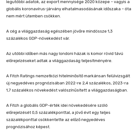
legutóbbi adatok, az export mennyisége 2020 közepe – vagyis a
globális koronavírus-járvány elhatalmasodásának időszaka – óta
nem mért ütemben csökken.
A cég a világgazdaság egészében jövőre mindössze 1,3
százalékos GDP-növekedést vár.
Az utóbbi időben más nagy londoni házak is komor rövid távú
előrejelzéseket adtak a világgazdaság teljesítményére.
A Fitch Ratings nemzetközi hitelminősítő markánsan felülvizsgált
új negyedéves prognózisában 2022-re 2,4 százalékos, 2023-ra
1,7 százalékos növekedést valószínűsített a világgazdaságban.
A Fitch a globális GDP-érték idei növekedésére szóló
előrejelzését 0,5 százalékponttal, a jövő évit egy teljes
százalékponttal csökkentette az előző negyedéves
prognózisához képest.