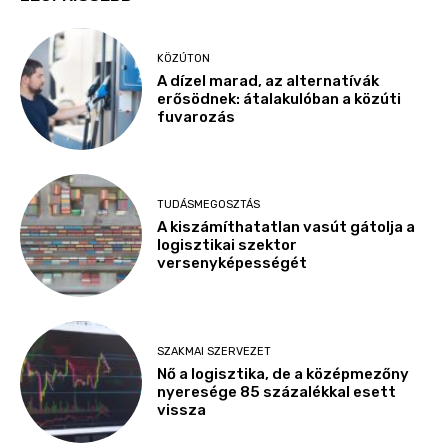
KÖZÚTON
A dízel marad, az alternatívák
erősödnek: átalakulóban a közúti
fuvarozás
TUDÁSMEGOSZTÁS
A kiszámíthatatlan vasút gátolja a
logisztikai szektor
versenyképességét
SZAKMAI SZERVEZET
Nő a logisztika, de a középmezőny
nyeresége 85 százalékkal esett
vissza