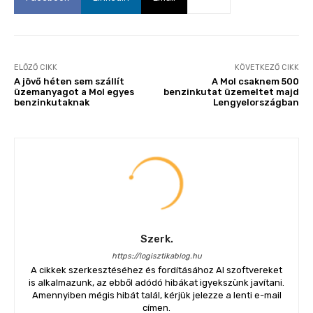
ELŐZŐ CIKK
KÖVETKEZŐ CIKK
A jövő héten sem szállít
A Mol csaknem 500
üzemanyagot a Mol egyes
benzinkutat üzemeltet majd
benzinkutaknak
Lengyelországban
Szerk.
https://logisztikablog.hu
A cikkek szerkesztéséhez és fordításához AI szoftvereket
is alkalmazunk, az ebből adódó hibákat igyekszünk javítani.
Amennyiben mégis hibát talál, kérjük jelezze a lenti e-mail
címen.