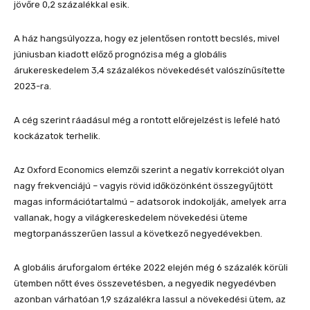
jövőre 0,2 százalékkal esik.
A ház hangsúlyozza, hogy ez jelentősen rontott becslés, mivel
júniusban kiadott előző prognózisa még a globális
árukereskedelem 3,4 százalékos növekedését valószínűsítette
2023-ra.
A cég szerint ráadásul még a rontott előrejelzést is lefelé ható
kockázatok terhelik.
Az Oxford Economics elemzői szerint a negatív korrekciót olyan
nagy frekvenciájú – vagyis rövid időközönként összegyűjtött
magas információtartalmú – adatsorok indokolják, amelyek arra
vallanak, hogy a világkereskedelem növekedési üteme
megtorpanásszerűen lassul a következő negyedévekben.
A globális áruforgalom értéke 2022 elején még 6 százalék körüli
ütemben nőtt éves összevetésben, a negyedik negyedévben
azonban várhatóan 1,9 százalékra lassul a növekedési ütem, az