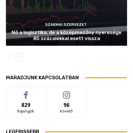
SZAKMAI SZERVEZET
Nő a logisztika, de a középmezőny nyeresége
85 százalékkal esett vissza
MARADJUNK KAPCSOLATBAN
829
96
Rajongók
Követő
LEGFRISSEBB