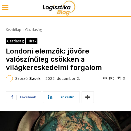
Kezdőlap
Gazdaság
Gazdaság
Hírek
Londoni elemzők: jövőre
valószínűleg csökken a
világkereskedelmi forgalom
2022. december 2.
Szerző:
Szerk.
193
0
Facebook
Linkedin