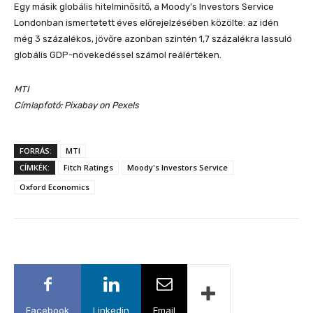
Egy másik globális hitelminősítő, a Moody’s Investors Service
Londonban ismertetett éves előrejelzésében közölte: az idén
még 3 százalékos, jövőre azonban szintén 1,7 százalékra lassuló
globális GDP-növekedéssel számol reálértéken.
MTI
Címlapfotó: Pixabay on Pexels
FORRÁS:
MTI
CÍMKÉK:
Fitch Ratings
Moody's Investors Service
Oxford Economics
Facebook
Linkedin
Email