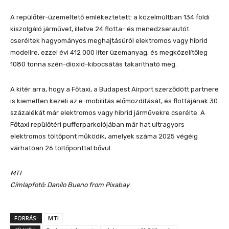
A repülőtér-üzemeltető emlékeztetett: a közelmúltban 134 földi
kiszolgáló járművet, illetve 24 flotta- és menedzserautót
cseréltek hagyományos meghajtásúról elektromos vagy hibrid
modellre, ezzel évi 412 000 liter üzemanyag, és megközelítőleg
1080 tonna szén-dioxid-kibocsátás takarítható meg.
A kitér arra, hogy a Főtaxi, a Budapest Airport szerződött partnere
is kiemelten kezeli az e-mobilitás előmozdítását, és flottájának 30
százalékát már elektromos vagy hibrid járművekre cserélte. A
Főtaxi repülőtéri pufferparkolójában már hat ultragyors
elektromos töltőpont működik, amelyek száma 2025 végéig
várhatóan 26 töltőponttal bővül.
MTI
Címlapfotó: Danilo Bueno from Pixabay
FORRÁS:
MTI