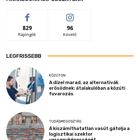
829
96
Rajongók
Követő
LEGFRISSEBB
KÖZÚTON
A dízel marad, az alternatívák
erősödnek: átalakulóban a közúti
fuvarozás
TUDÁSMEGOSZTÁS
A kiszámíthatatlan vasút gátolja a
logisztikai szektor
versenyképességét