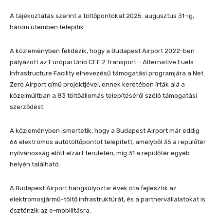
A tájékoztatás szerint a töltőpontokat 2025. augusztus 31-ig,
három ütemben telepítik.
A közleményben felidézik, hogy a Budapest Airport 2022-ben
pályázott az Európai Unió CEF 2 Transport – Alternative Fuels
Infrastructure Facility elnevezésű támogatási programjára a Net
Zero Airport című projektjével, ennek keretében írták alá a
közelmúltban a 83 töltőállomás telepítéséről szóló támogatási
szerződést.
A közleményben ismertetik, hogy a Budapest Airport már eddig
66 elektromos autótöltőpontot telepített, amelyből 35 a repülőtér
nyilvánosság előtt elzárt területén, míg 31 a repülőtér egyéb
helyén található.
A Budapest Airport hangsúlyozta: évek óta fejlesztik az
elektromosjármű-töltő infrastruktúrát, és a partnervállalatokat is
ösztönzik az e-mobilitásra.