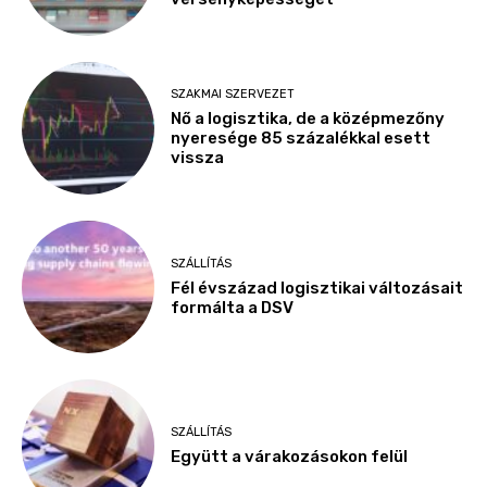
SZAKMAI SZERVEZET
Nő a logisztika, de a középmezőny
nyeresége 85 százalékkal esett
vissza
SZÁLLÍTÁS
Fél évszázad logisztikai változásait
formálta a DSV
SZÁLLÍTÁS
Együtt a várakozásokon felül