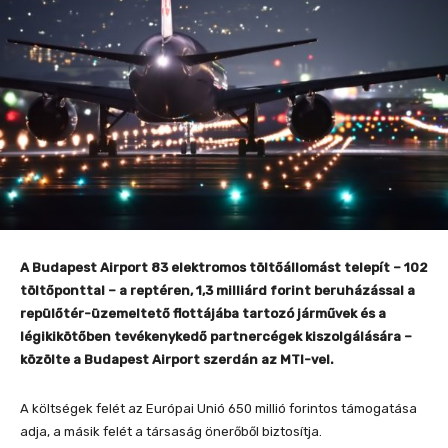
A Budapest Airport 83 elektromos töltőállomást telepít – 102
töltőponttal – a reptéren, 1,3 milliárd forint beruházással a
repülőtér-üzemeltető flottájába tartozó járművek és a
légikikötőben tevékenykedő partnercégek kiszolgálására –
közölte a Budapest Airport szerdán az MTI-vel.
A költségek felét az Európai Unió 650 millió forintos támogatása
adja, a másik felét a társaság önerőből biztosítja.