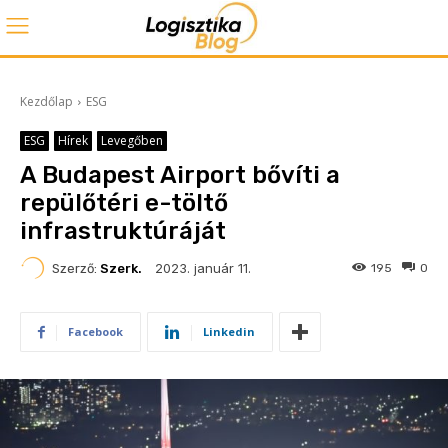
Kezdőlap
ESG
ESG
Hírek
Levegőben
A Budapest Airport bővíti a
repülőtéri e-töltő
infrastruktúráját
2023. január 11.
Szerző:
Szerk.
195
0
Facebook
Linkedin