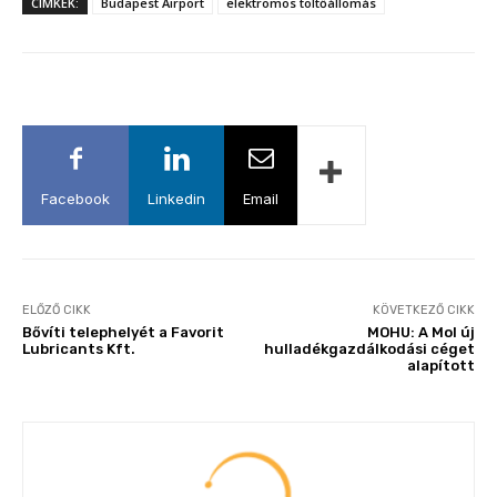
CÍMKÉK:
Budapest Airport
elektromos töltőállomás
Facebook
Linkedin
Email
ELŐZŐ CIKK
KÖVETKEZŐ CIKK
Bővíti telephelyét a Favorit
MOHU: A Mol új
Lubricants Kft.
hulladékgazdálkodási céget
alapított