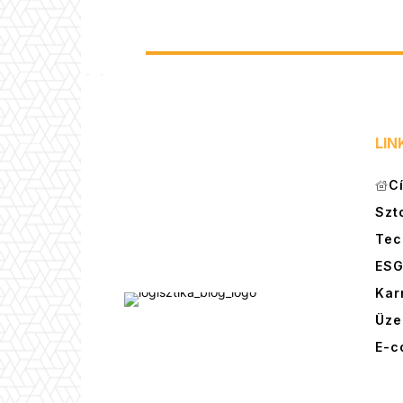
LIN
C
Szt
Tec
ES
Kar
Üze
E-c