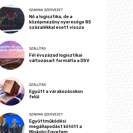
SZAKMAI SZERVEZET
Nő a logisztika, de a
középmezőny nyeresége 85
százalékkal esett vissza
SZÁLLÍTÁS
Fél évszázad logisztikai
változásait formálta a DSV
SZÁLLÍTÁS
Együtt a várakozásokon
felül
SZAKMAI SZERVEZET
Együttműködési
megállapodást kötött a
Miskolci Egyetem