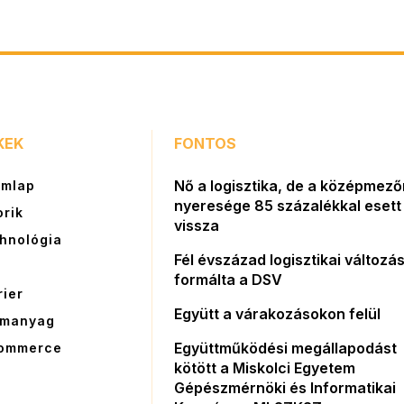
KEK
FONTOS
Nő a logisztika, de a középmez
ímlap
nyeresége 85 százalékkal esett
orik
vissza
hnológia
Fél évszázad logisztikai változás
G
formálta a DSV
rier
Együtt a várakozásokon felül
manyag
Együttműködési megállapodást
ommerce
kötött a Miskolci Egyetem
Gépészmérnöki és Informatikai