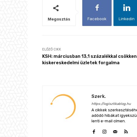
Facebook
Linkedin
Megosztás
ELŐZŐ CIKK
KSH: márciusban 13,1 százalékkal csökken
kiskereskedelmi üzletek forgalma
Szerk.
https://logisztikablog.hu
A cikkek szerkesztéséhe
adódó hibákat igyekszünk
lenti e-mail címen.