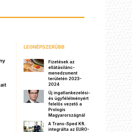
LEGNÉPSZERŰBB
őny
Fizetések az
ellátásilánc-
menedzsment
területén 2023-
2024
ait
Új ingatlankezelési-
és ügyfélélményért
felelős vezető a
Prologis
Magyarországnál
A Trans-Sped Kft.
integrálta az EURO-