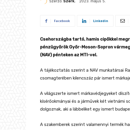
2023. május 5.
Szerző:
Szerk.
Facebook
Linkedin
Csehországba tartó, hamis cipőkkel megr
pénzügyőrök Győr-Moson-Sopron vármegy
(NAV) pénteken az MTI-vel.
A tájékoztatás szerint a NAV munkatársai Ra
csomagterében kilencszáz pár ismert márkajel
A világszerte ismert márkavédjegyeket díszít
kísérőokmányai és a járművek két vietnámi so
dolgoznak, aki a lábbeliket egy ismert budap
A szakemberek szerint valamennyi termék ha