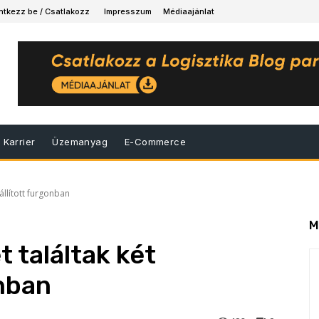
ntkezz be / Csatlakozz
Impresszum
Médiaajánlat
Karrier
Üzemanyag
E-Commerce
állított furgonban
M
 találtak két
nban