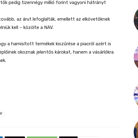
tők pedig tizennégy millió forint vagyoni hátrányt
vább, az árut lefoglalták, emellett az elkövetőknek
niük kell – közölte a NAV.
gy a hamisított termékek kiszűrése a piacról azért is
plőinek okoznak jelentős károkat, hanem a vásárlókra
ek.
V