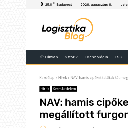
C
25.8
Budapest
2026. augusztus 6.
Jele
Címlap
Sztorik
Technológia
ESG
Kezdőlap
Hírek
NAV: hamis cipőket találtak két meg
Hírek
Kereskedelem
NAV: hamis cipőket
megállított furgo