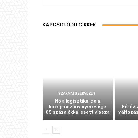
KAPCSOLÓDÓ CIKKEK
SZAKMAI SZERVEZET
Nő a logisztika, de a
középmezőny nyeresége
Fél év
85 százalékkal esett vissza
változás