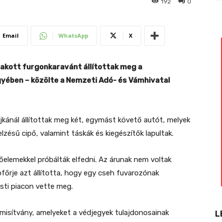
192
0
Email
WhatsApp
X
akott furgonkaravánt állítottak meg a
ében – közölte a Nemzeti Adó- és Vámhivatal
jkánál állítottak meg két, egymást követő autót, melyek
zésű cipő, valamint táskák és kiegészítők lapultak.
őelemekkel próbálták elfedni. Az árunak nem voltak
főrje azt állította, hogy egy cseh fuvarozónak
esti piacon vette meg.
misítvány, amelyeket a védjegyek tulajdonosainak
L