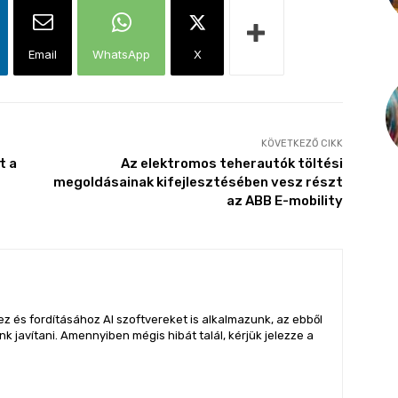
Email
WhatsApp
X
KÖVETKEZŐ CIKK
t a
Az elektromos teherautók töltési
megoldásainak kifejlesztésében vesz részt
az ABB E-mobility
z és fordításához AI szoftvereket is alkalmazunk, az ebből
 javítani. Amennyiben mégis hibát talál, kérjük jelezze a