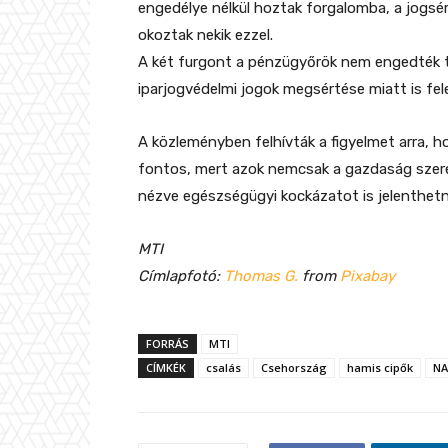
engedélye nélkül hoztak forgalomba, a jogsér
okoztak nekik ezzel.
A két furgont a pénzügyőrök nem engedték to
iparjogvédelmi jogok megsértése miatt is felel
A közleményben felhívták a figyelmet arra, ho
fontos, mert azok nemcsak a gazdaság szere
nézve egészségügyi kockázatot is jelenthetn
MTI
Címlapfotó:
Thomas G.
from
Pixabay
FORRÁS
MTI
CÍMKÉK
csalás
Csehország
hamis cipők
NA