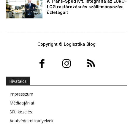
A Trans-Sped Kft. integrálta az EURO-
LOG raktározási és szállítmányozási
üzletágait
Copyright © Logisztika Blog
Hivatalos
Impresszum
Médiaajánlat
Süti kezelés
Adatvédelmi irányelvek