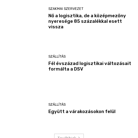
SZAKMAI SZERVEZET
Nő a logisztika, de a középmezőny
nyeresége 85 százalékkal esett
vissza
SZÁLLÍTÁS
Fél évszázad logisztikai változásait
formálta a DSV
SZÁLLÍTÁS
Együtt a várakozásokon felül