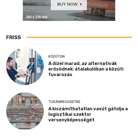
FRISS
KÖZÚTON
A dízel marad, az alternatívák
erősödnek: átalakulóban a közúti
fuvarozás
TUDÁSMEGOSZTÁS
A kiszámíthatatlan vasút gátolja a
logisztikai szektor
versenyképességét