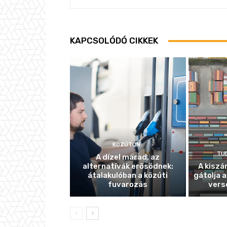
KAPCSOLÓDÓ CIKKEK
KÖZÚTON
TU
A dízel marad, az
alternatívák erősödnek:
A kiszá
átalakulóban a közúti
gátolja a
fuvarozás
vers