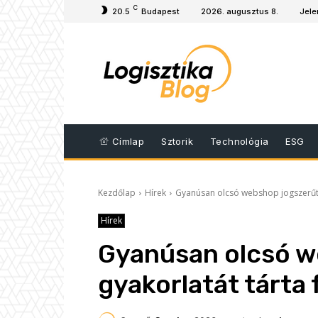
C
20.5
Budapest
2026. augusztus 8.
Jele
Címlap
Sztorik
Technológia
ESG
Kezdőlap
Hírek
Gyanúsan olcsó webshop jogszerűtle
Hírek
Gyanúsan olcsó w
gyakorlatát tárta 