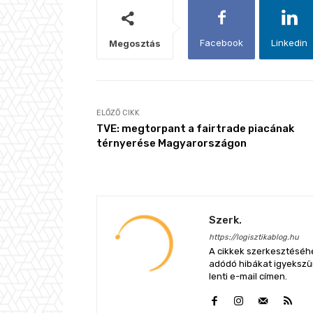
Facebook
Linkedin
Megosztás
ELŐZŐ CIKK
TVE: megtorpant a fairtrade piacának
térnyerése Magyarországon
Szerk.
https://logisztikablog.hu
A cikkek szerkesztéséhe
adódó hibákat igyekszünk
lenti e-mail címen.