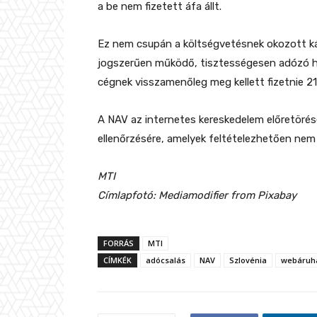
a be nem fizetett áfa állt.
Ez nem csupán a költségvetésnek okozott ká
jogszerűen működő, tisztességesen adózó ha
cégnek visszamenőleg meg kellett fizetnie 210 
A NAV az internetes kereskedelem előretörés
ellenőrzésére, amelyek feltételezhetően nem 
MTI
Címlapfotó: Mediamodifier from Pixabay
FORRÁS
MTI
CÍMKÉK
adócsalás
NAV
Szlovénia
webáruh