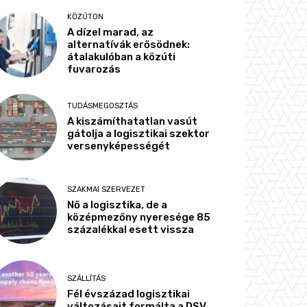
KÖZÚTON
A dízel marad, az
alternatívák erősödnek:
átalakulóban a közúti
fuvarozás
TUDÁSMEGOSZTÁS
A kiszámíthatatlan vasút
gátolja a logisztikai szektor
versenyképességét
SZAKMAI SZERVEZET
Nő a logisztika, de a
középmezőny nyeresége 85
százalékkal esett vissza
SZÁLLÍTÁS
Fél évszázad logisztikai
változásait formálta a DSV