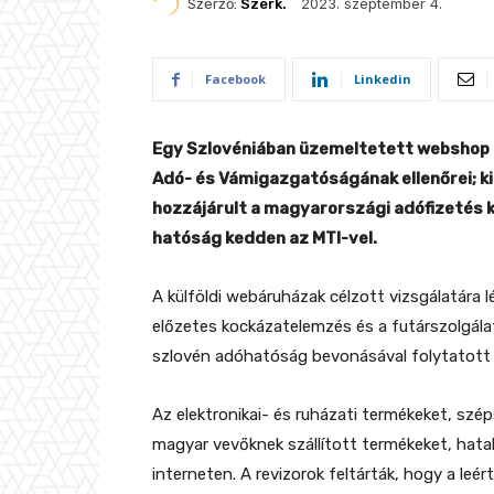
2023. szeptember 4.
Szerző:
Szerk.
Facebook
Linkedin
Egy Szlovéniában üzemeltetett webshop k
Adó- és Vámigazgatóságának ellenőrei; ki
hozzájárult a magyarországi adófizetés ki
hatóság kedden az MTI-vel.
A külföldi webáruházak célzott vizsgálatára l
előzetes kockázatelemzés és a futárszolgálat
szlovén adóhatóság bevonásával folytatott le
Az elektronikai- és ruházati termékeket, szé
magyar vevőknek szállított termékeket, hat
interneten. A revizorok feltárták, hogy a leér