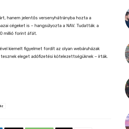
rt, hanem jelentős versenyhátrányba hozta a
zai cégeket is – hangsúlyozta a NAV. Tudatták: a
millió forint áfát.
ével kiemelt figyelmet fordít az olyan webáruházak
tesznek eleget adófizetési kötelezettségüknek – írták.
áz