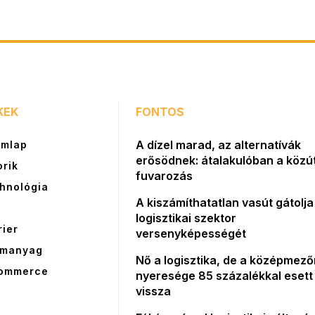
KEK
FONTOS
A dízel marad, az alternatívák
ímlap
erősödnek: átalakulóban a közút
orik
fuvarozás
hnológia
A kiszámíthatatlan vasút gátolja
G
logisztikai szektor
rier
versenyképességét
manyag
Nő a logisztika, de a középmez
ommerce
nyeresége 85 százalékkal esett
vissza