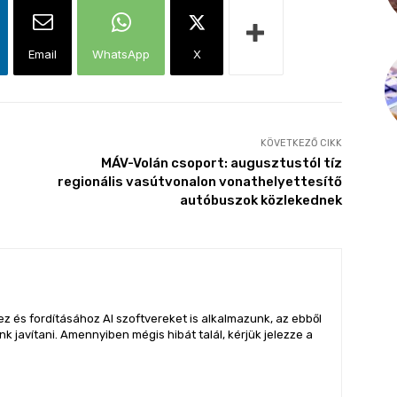
Email
WhatsApp
X
KÖVETKEZŐ CIKK
MÁV-Volán csoport: augusztustól tíz
regionális vasútvonalon vonathelyettesítő
autóbuszok közlekednek
z és fordításához AI szoftvereket is alkalmazunk, az ebből
 javítani. Amennyiben mégis hibát talál, kérjük jelezze a