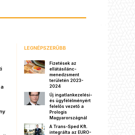
LEGNÉPSZERŰBB
Fizetések az
i
ellátásilánc-
menedzsment
területén 2023-
2024
 a
Új ingatlankezelési-
és ügyfélélményért
felelős vezető a
őny
Prologis
Magyarországnál
A Trans-Sped Kft.
integrálta az EURO-