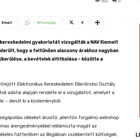
155
0
Email
WhatsApp
X
ereskedelmi gyakorlatát vizsgálták a NAV Kiemelt
derült, hogy a feltűnően alacsony árakhoz nagyban
kerülése, a bevételek eltitkolása – közölte a
étrejött Elektronikus Kereskedelem Ellenőrzési Osztály
ok adatai alapján rendelte el a vizsgálatot, amelyet a
 – derült ki a közleményből.
pségápolási cikkeket árusító, jelentős forgalmú webshop
almas árengedményekkel reklámozta magát az
tékelés hátterében az illegálisan csökkentett költségek,
L