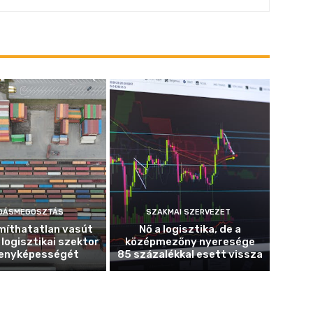
DÁSMEGOSZTÁS
SZAKMAI SZERVEZET
míthatatlan vasút
Nő a logisztika, de a
 logisztikai szektor
középmezőny nyeresége
enyképességét
85 százalékkal esett vissza