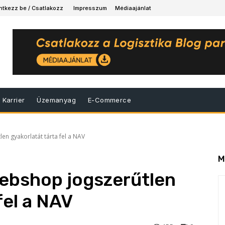
ntkezz be / Csatlakozz
Impresszum
Médiaajánlat
Karrier
Üzemanyag
E-Commerce
n gyakorlatát tárta fel a NAV
M
ebshop jogszerűtlen
fel a NAV