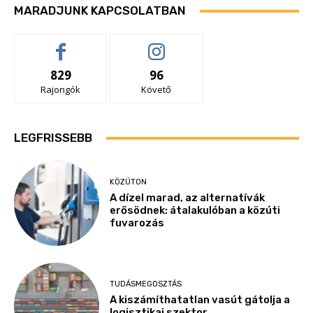
MARADJUNK KAPCSOLATBAN
829
96
Rajongók
Követő
LEGFRISSEBB
KÖZÚTON
A dízel marad, az alternatívák
erősödnek: átalakulóban a közúti
fuvarozás
TUDÁSMEGOSZTÁS
A kiszámíthatatlan vasút gátolja a
logisztikai szektor