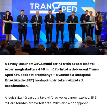
A tavalyi csaknem 349,5 millió forint után az idei első fél
évben meghaladta a 448 millió forintot a debreceni Trans-
Sped Kft. adózott eredménye – olvasható a Budapesti
Értéktőzsde (BÉT) honlapján pénteken közzétett
beszámolóban.
A logisztikai társaság a tavalyi fél évivel csaknem azonos, 15,8
milliárd forintos árbevételt ért el 2023 első 6 hónapjában –