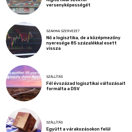
versenyképességét
SZAKMAI SZERVEZET
Nő a logisztika, de a középmezőny
nyeresége 85 százalékkal esett
vissza
SZÁLLÍTÁS
Fél évszázad logisztikai változásait
formálta a DSV
SZÁLLÍTÁS
Együtt a várakozásokon felül