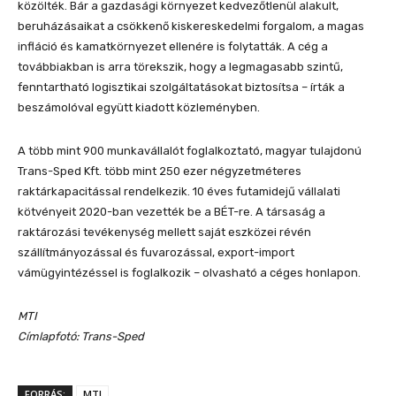
közölték. Bár a gazdasági környezet kedvezőtlenül alakult,
beruházásaikat a csökkenő kiskereskedelmi forgalom, a magas
infláció és kamatkörnyezet ellenére is folytatták. A cég a
továbbiakban is arra törekszik, hogy a legmagasabb szintű,
fenntartható logisztikai szolgáltatásokat biztosítsa – írták a
beszámolóval együtt kiadott közleményben.
A több mint 900 munkavállalót foglalkoztató, magyar tulajdonú
Trans-Sped Kft. több mint 250 ezer négyzetméteres
raktárkapacitással rendelkezik. 10 éves futamidejű vállalati
kötvényeit 2020-ban vezették be a BÉT-re. A társaság a
raktározási tevékenység mellett saját eszközei révén
szállítmányozással és fuvarozással, export-import
vámügyintézéssel is foglalkozik – olvasható a céges honlapon.
MTI
Címlapfotó: Trans-Sped
FORRÁS:
MTI