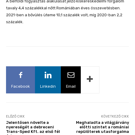
A belföldi fogyasztás alakulását jelző kiskereskedelmi forgalom
tavaly 4,4 százalékkal nőtt Romániában éves összevetésben.
2021-ben a bővülés üteme 10,1 százalék volt, míg 2020-ban 2,2
százalék.
Facebook
Linkedin
Email
ELŐZŐ CIKK
KÖVETKEZŐ CIKK
Jelentősen növelte a
Meghaladta a világjárvány
nyereségét a debreceni
előtti szintet a romániai
Trans-Sped Kft. az első fél
repülőterek utasforgalma