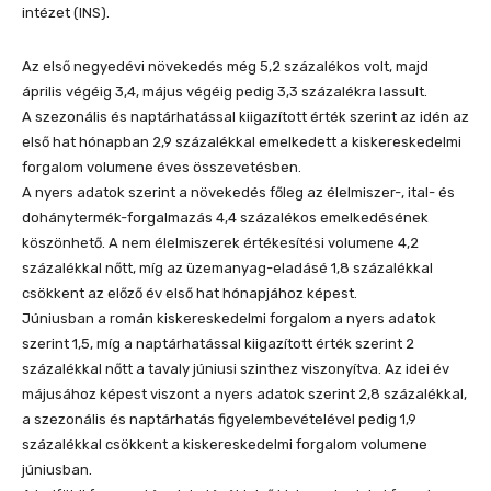
intézet (INS).
Az első negyedévi növekedés még 5,2 százalékos volt, majd
április végéig 3,4, május végéig pedig 3,3 százalékra lassult.
A szezonális és naptárhatással kiigazított érték szerint az idén az
első hat hónapban 2,9 százalékkal emelkedett a kiskereskedelmi
forgalom volumene éves összevetésben.
A nyers adatok szerint a növekedés főleg az élelmiszer-, ital- és
dohánytermék-forgalmazás 4,4 százalékos emelkedésének
köszönhető. A nem élelmiszerek értékesítési volumene 4,2
százalékkal nőtt, míg az üzemanyag-eladásé 1,8 százalékkal
csökkent az előző év első hat hónapjához képest.
Júniusban a román kiskereskedelmi forgalom a nyers adatok
szerint 1,5, míg a naptárhatással kiigazított érték szerint 2
százalékkal nőtt a tavaly júniusi szinthez viszonyítva. Az idei év
májusához képest viszont a nyers adatok szerint 2,8 százalékkal,
a szezonális és naptárhatás figyelembevételével pedig 1,9
százalékkal csökkent a kiskereskedelmi forgalom volumene
júniusban.