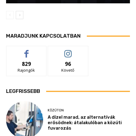
MARADJUNK KAPCSOLATBAN
829
96
Rajongók
Követő
LEGFRISSEBB
KÖZÚTON
A dízel marad, az alternatívák
erősödnek: átalakulóban a közúti
fuvarozás