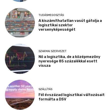
TUDÁSMEGOSZTÁS
A kiszámíthatatlan vasút gátolja a
logisztikai szektor
versenyképességét
SZAKMAI SZERVEZET
Nő a logisztika, de a középmezőny
nyeresége 85 százalékkal esett
vissza
SZÁLLÍTÁS
Fél évszázad logisztikai változásait
formálta a DSV