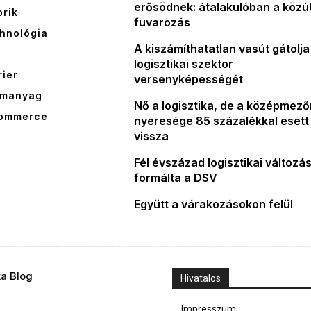
erősödnek: átalakulóban a közút
orik
fuvarozás
hnológia
A kiszámíthatatlan vasút gátolja
G
logisztikai szektor
rier
versenyképességét
manyag
Nő a logisztika, de a középmez
ommerce
nyeresége 85 százalékkal esett
vissza
Fél évszázad logisztikai változás
formálta a DSV
Együtt a várakozásokon felül
ka Blog
Hivatalos
Impresszum