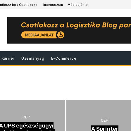
ntkezz be / Csatlakozz
Impresszum
Médiaajánlat
Karrier
Üzemanyag
E-Commerce
CEP
CEP
A UPS egészségügyi
A Sprinter