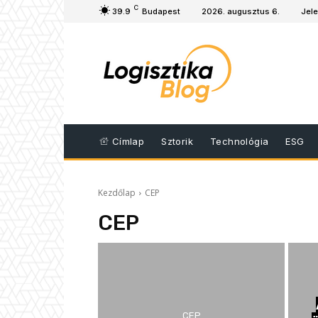
C
39.9
Budapest
2026. augusztus 6.
Jele
Címlap
Sztorik
Technológia
ESG
Kezdőlap
CEP
CEP
CEP