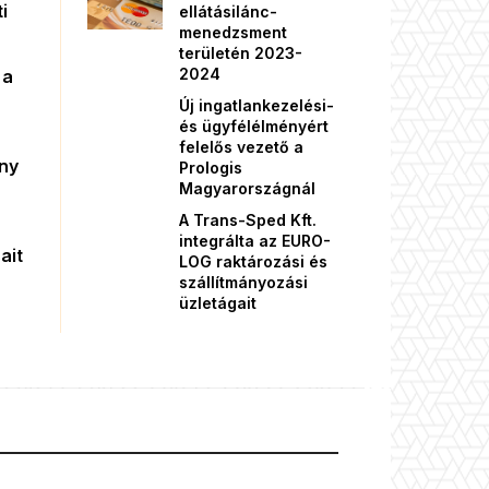
i
ellátásilánc-
menedzsment
területén 2023-
2024
 a
Új ingatlankezelési-
és ügyfélélményért
felelős vezető a
őny
Prologis
Magyarországnál
A Trans-Sped Kft.
integrálta az EURO-
ait
LOG raktározási és
szállítmányozási
üzletágait