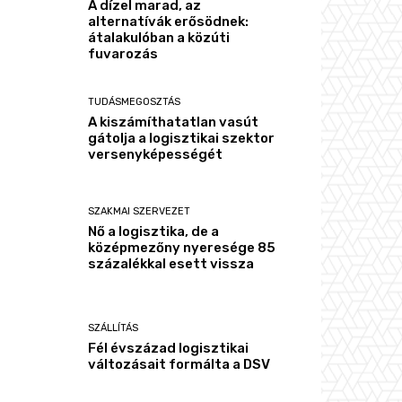
A dízel marad, az
alternatívák erősödnek:
átalakulóban a közúti
fuvarozás
TUDÁSMEGOSZTÁS
A kiszámíthatatlan vasút
gátolja a logisztikai szektor
versenyképességét
SZAKMAI SZERVEZET
Nő a logisztika, de a
középmezőny nyeresége 85
százalékkal esett vissza
SZÁLLÍTÁS
Fél évszázad logisztikai
változásait formálta a DSV