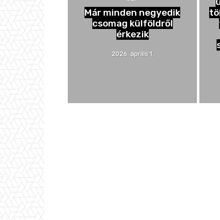
Már minden negyedik
tö
csomag külföldről
érkezik
2026. április 1.