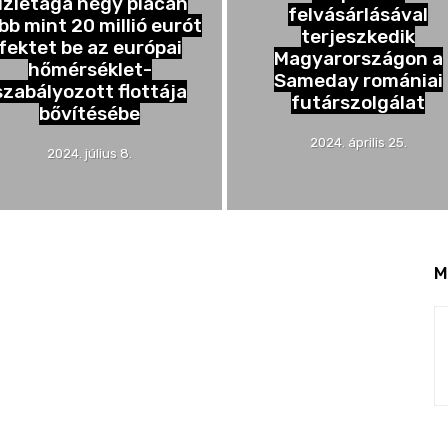
üzletága négy piacán
felvásárlásával
bb mint 20 millió eurót
terjeszkedik
fektet be az európai
Magyarországon a
hőmérséklet-
Sameday romániai
szabályozott flottája
futárszolgálat
bővítésébe
2024. április 25.
2024. július 8.
M