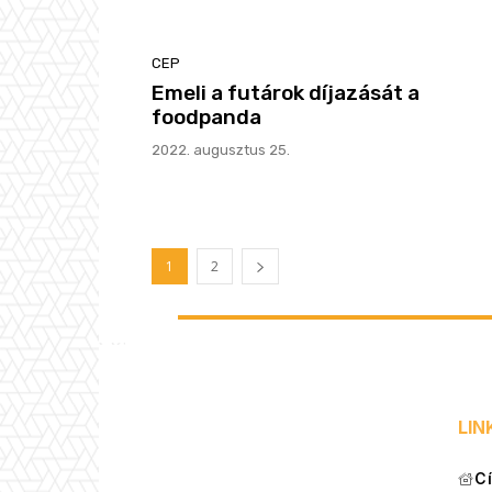
CEP
Emeli a futárok díjazását a
foodpanda
2022. augusztus 25.
1
2
LIN
C