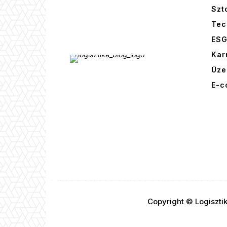
Szt
Tec
ES
Kar
Üze
E-c
Copyright © Logiszti